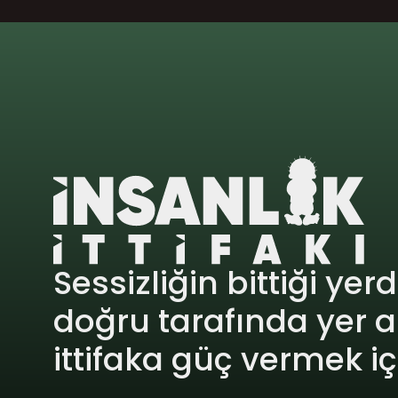
Sessizliğin bittiği yer
doğru tarafında yer a
ittifaka güç vermek i