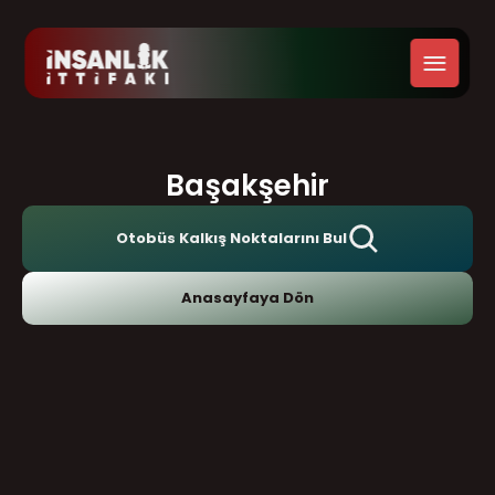
Başakşehir
Otobüs Kalkış Noktalarını Bul
Anasayfaya Dön