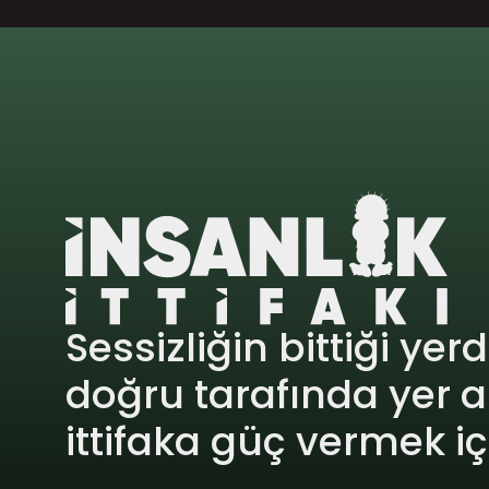
Sessizliğin bittiği yer
doğru tarafında yer a
ittifaka güç vermek i